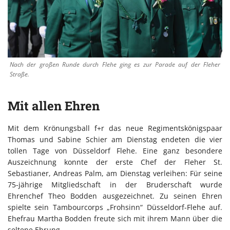
Nach der großen Runde durch Flehe ging es zur Parade auf der Fleher
Straße.
Mit allen Ehren
Mit dem Krönungsball f+r das neue Regimentskönigspaar
Thomas und Sabine Schier am Dienstag endeten die vier
tollen Tage von Düsseldorf Flehe. Eine ganz besondere
Auszeichnung konnte der erste Chef der Fleher St.
Sebastianer, Andreas Palm, am Dienstag verleihen: Für seine
75-jährige Mitgliedschaft in der Bruderschaft wurde
Ehrenchef Theo Bodden ausgezeichnet. Zu seinen Ehren
spielte sein Tambourcorps „Frohsinn“ Düsseldorf-Flehe auf.
Ehefrau Martha Bodden freute sich mit ihrem Mann über die
seltene Ehrung.