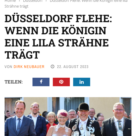
Home
›
Düsseldorf
›
Düsseldorf Flehe: Wenn die Königin eine lila
Strähne trägt
DÜSSELDORF FLEHE:
WENN DIE KÖNIGIN
EINE LILA STRÄHNE
TRÄGT
VON
DIRK NEUBAUER
22. AUGUST 2023
TEILEN: