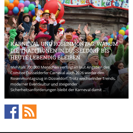
KARNEVAL UND ROSENMONTAG: WARUM
DIE TRADITIONEN IN DÜSSELDORF BIS
HEUTE LEBENDIG BLEIBEN
Mehr als 700.000 Menschen verfolgten laut Angaben des
Comitee Düsseldorfer Carneval auch 2026 wieder den
Rosenmontagszug in Düsseldorf. Trotz wechselnder Trends,
moderner Eventkultur und steigender
Sicherheitsanforderungen bleibt der Karneval damit ...