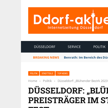
INTERNETZEITUNG DÜSSELDORF
DÜSSELDORF
SERVICE
POLITIK
BREAKING NEWS
Benrath: Im Bereich des Dü
POLITIK
STADTTEILE
TOP NEWS
Home
›
Politik
›
Düsseldorf: „Blühender Bezirk 2023″
DÜSSELDORF: „BLÜ
PREISTRÄGER IM S