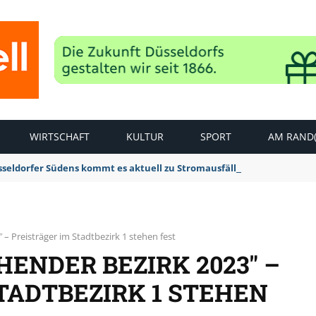
WIRTSCHAFT
KULTUR
SPORT
AM RAND(
sseldorfer Südens kommt es aktuell zu Stromausfällen
 – Preisträger im Stadtbezirk 1 stehen fest
HENDER BEZIRK 2023″ –
TADTBEZIRK 1 STEHEN