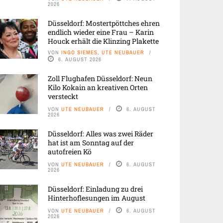
2026
Düsseldorf: Mostertpöttches ehren
endlich wieder eine Frau – Karin
Houck erhält die Klinzing Plakette
VON
INGO SIEMES, UTE NEUBAUER
6. AUGUST 2026
Zoll Flughafen Düsseldorf: Neun
Kilo Kokain an kreativen Orten
versteckt
VON
UTE NEUBAUER
6. AUGUST
2026
Düsseldorf: Alles was zwei Räder
hat ist am Sonntag auf der
autofreien Kö
VON
UTE NEUBAUER
6. AUGUST
2026
Düsseldorf: Einladung zu drei
Hinterhoflesungen im August
VON
UTE NEUBAUER
6. AUGUST
2026