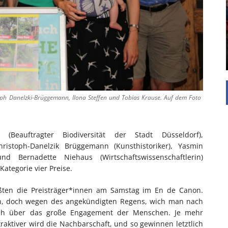
Die Inspiration des industriellen Chics sind die
Werkshallen des Industriezeitalters. Die Basis für
diesen Stil sind große Räume, schlicht gehalten
mit rustikalen Elementen und großen
Fensterflächen. Wie so vieles wurde ...
istoph Danelzki-Brüggemann, Ilona Steffen und Tobias Krause. Auf dem Foto
Beauftragter Biodiversität der Stadt Düsseldorf),
hristoph-Danelzik Brüggemann (Kunsthistoriker), Yasmin
 und Bernadette Niehaus (Wirtschaftswissenschaftlerin)
ategorie vier Preise.
ßten die Preisträger*innen am Samstag im En de Canon.
ern, doch wegen des angekündigten Regens, wich man nach
sich über das große Engagement der Menschen. Je mehr
ktiver wird die Nachbarschaft, und so gewinnen letztlich