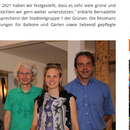
2021 haben wir festgestellt, dass es sehr viele grüne und
öchten wir gern weiter unterstützen,“ erklärte Bernadette
sprecherin der Stadtteilgruppe 1 der Grünen. Die Resonanz
dungen für Balkone und Gärten sowie liebevoll gepflegte
INDUSTRIELLER CHIC: WIE
KUNSTSTOFFFENSTER DEN
LOFT-STIL IN IHREM
EINFAMILIENHAUS
UNTERSTÜTZEN