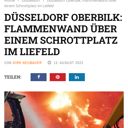
Home
›
Düsseldorf
›
Düsseldorf Oberbilk: Flammenwand über
einem Schrottplatz im Liefeld
DÜSSELDORF OBERBILK:
FLAMMENWAND ÜBER
EINEM SCHROTTPLATZ
IM LIEFELD
VON
DIRK NEUBAUER
12. AUGUST 2023
TEILEN: