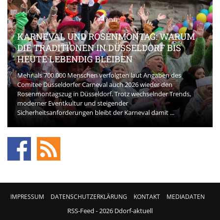
KARNEVAL UND ROSENMONTAG: WARUM
DIE TRADITIONEN IN DÜSSELDORF BIS
HEUTE LEBENDIG BLEIBEN
Mehr als 700.000 Menschen verfolgten laut Angaben des
Comitee Düsseldorfer Carneval auch 2026 wieder den
Rosenmontagszug in Düsseldorf. Trotz wechselnder Trends,
moderner Eventkultur und steigender
Sicherheitsanforderungen bleibt der Karneval damit ...
IMPRESSUM
DATENSCHUTZERKLÄRUNG
KONTAKT
MEDIADATEN
RSS-Feed
- 2026 Ddorf-aktuell