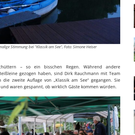
nmalige Stimmung bei "Klassik am See", Foto: Simone Heiser
chüttern – so ein bisschen Regen. Während andere
 Reißleine gezogen haben, sind Dirk Rauchmann mit Team
an die zweite Auflage von „Klassik am See“ gegangen. Sie
uf und waren gespannt, ob wirklich Gäste kommen würden.