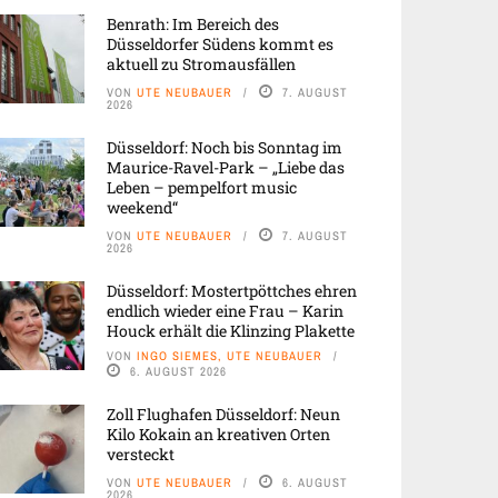
Benrath: Im Bereich des
Düsseldorfer Südens kommt es
aktuell zu Stromausfällen
VON
UTE NEUBAUER
7. AUGUST
2026
Düsseldorf: Noch bis Sonntag im
Maurice-Ravel-Park – „Liebe das
Leben – pempelfort music
weekend“
VON
UTE NEUBAUER
7. AUGUST
2026
Düsseldorf: Mostertpöttches ehren
endlich wieder eine Frau – Karin
Houck erhält die Klinzing Plakette
VON
INGO SIEMES, UTE NEUBAUER
6. AUGUST 2026
Zoll Flughafen Düsseldorf: Neun
Kilo Kokain an kreativen Orten
versteckt
VON
UTE NEUBAUER
6. AUGUST
2026