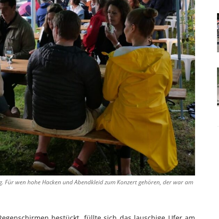
dung. Für wen hohe Hacken und Abendkleid zum Konzert gehören, der war am
egenschirmen bestückt, füllte sich das lauschige Ufer am