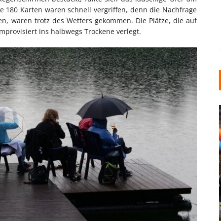
 180 Karten waren schnell vergriffen, denn die Nachfrage
tten, waren trotz des Wetters gekommen. Die Plätze, die auf
provisiert ins halbwegs Trockene verlegt.
INDUSTRIELLER CHIC: WIE
KUNSTSTOFFFENSTER DEN
LOFT-STIL IN IHREM
EINFAMILIENHAUS