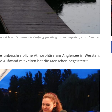
UNTERSTÜTZEN
Die Inspiration des industriellen Chics sind die
Werkshallen des Industriezeitalters. Die Basis für
diesen Stil sind große Räume, schlicht gehalten
mit rustikalen Elementen und großen
Fensterflächen. Wie so vieles wurde ...
ies sich am Samstag als Prüfung für die ganz Wetterfesten, Foto: Simone
ne unbeschreibliche Atmosphäre am Anglersee in Wersten.
he Aufwand mit Zelten hat die Menschen begeistert.“