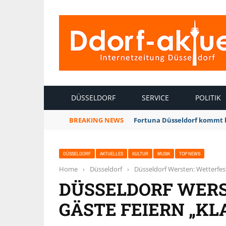
INTERNETZEITUNG DÜSSELDORF
DÜSSELDORF
SERVICE
POLITIK
BREAKING NEWS
Fortuna Düsseldorf kommt 
DÜSSELDORF
AKTUELLES
KULTUR
MUSIK
TOP NEWS
Home
›
Düsseldorf
›
Düsseldorf Wersten: Wetterfest
DÜSSELDORF WERS
GÄSTE FEIERN „KL