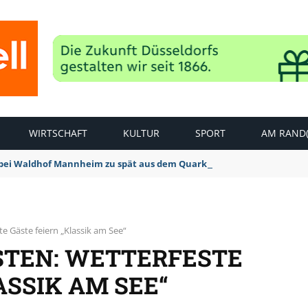
WIRTSCHAFT
KULTUR
SPORT
AM RAND(
bei Waldhof Mannheim zu spät aus dem Quark: 1:2 Niederlage
e Gäste feiern „Klassik am See“
TEN: WETTERFESTE
ASSIK AM SEE“