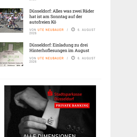
Düsseldorf: Alles was zwei Räder
hat ist am Sonntag auf der
autofreien Kö
VON
UTE NEUBAUER
6. AUGUST
2026
Düsseldorf: Einladung zu drei
Hinterhoflesungen im August
VON
UTE NEUBAUER
6. AUGUST
2026