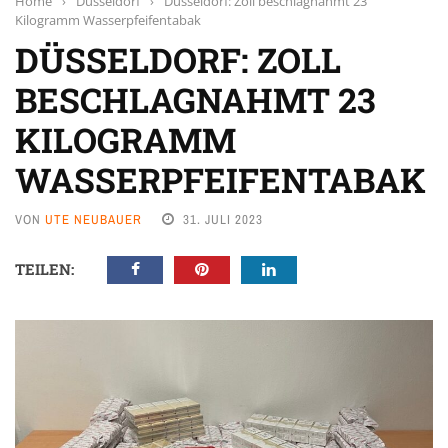
Home
›
Düsseldorf
›
Düsseldorf: Zoll beschlagnahmt 23
Kilogramm Wasserpfeifentabak
DÜSSELDORF: ZOLL
BESCHLAGNAHMT 23
KILOGRAMM
WASSERPFEIFENTABAK
VON
UTE NEUBAUER
31. JULI 2023
TEILEN: