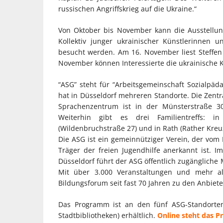
russischen Angriffskrieg auf die Ukraine.“
Von Oktober bis November kann die Ausstellung
Kollektiv junger ukrainischer Künstlerinnen 
besucht werden. Am 16. November liest Steffe
November können Interessierte die ukrainische 
“ASG” steht für “Arbeitsgemeinschaft Sozialpäd
hat in Düsseldorf mehreren Standorte. Die Zentr
Sprachenzentrum ist in der Münsterstraße 30
Weiterhin gibt es drei Familientreffs: i
(Wildenbruchstraße 27) und in Rath (Rather Kreu
Die ASG ist ein gemeinnütziger Verein, der vom
Träger der freien Jugendhilfe anerkannt ist. 
Düsseldorf führt der ASG öffentlich zugänglic
Mit über 3.000 Veranstaltungen und mehr al
Bildungsforum seit fast 70 Jahren zu den Anbiet
Das Programm ist an den fünf ASG-Standorten 
Stadtbibliotheken) erhältlich.
Online steht das P