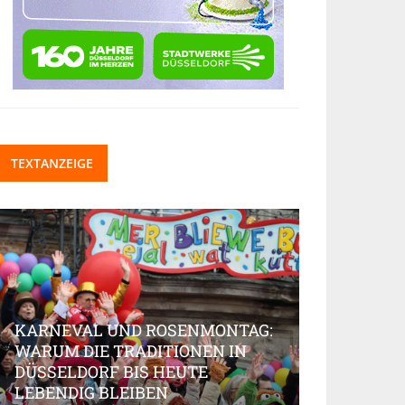
TEXTANZEIGE
KARNEVAL UND ROSENMONTAG:
WARUM DIE TRADITIONEN IN
DÜSSELDORF BIS HEUTE
BEAUTY-IN
LEBENDIG BLEIBEN