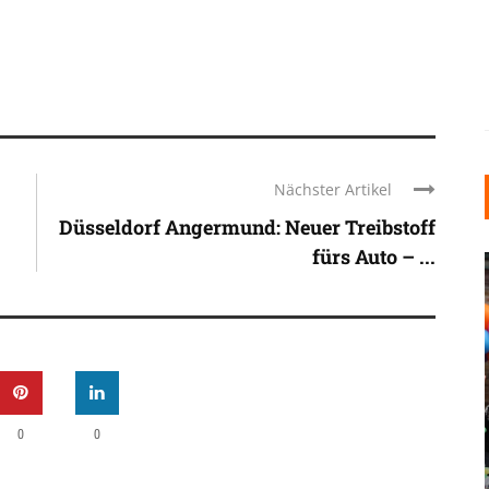
Nächster Artikel
Düsseldorf Angermund: Neuer Treibstoff
fürs Auto – ...
INDUSTRIELLER CHIC: WIE
0
0
KUNSTSTOFFFENSTER DEN
LOFT-STIL IN IHREM