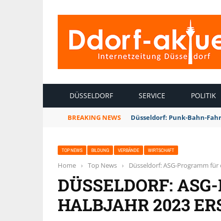
INTERNETZEITUNG DÜSSELDORF
DÜSSELDORF
SERVICE
POLITIK
BREAKING NEWS
Düsseldorf: Punk-Bahn-Fah
TOP NEWS
BILDUNG
VERBÄNDE
WIRTSCHAFT
Home
›
Top News
›
Düsseldorf: ASG-Programm für d
DÜSSELDORF: ASG-
HALBJAHR 2023 E