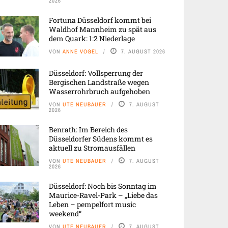
2026
Fortuna Düsseldorf kommt bei
Waldhof Mannheim zu spät aus
dem Quark: 1:2 Niederlage
VON
ANNE VOGEL
7. AUGUST 2026
Düsseldorf: Vollsperrung der
Bergischen Landstraße wegen
Wasserrohrbruch aufgehoben
VON
UTE NEUBAUER
7. AUGUST
2026
Benrath: Im Bereich des
Düsseldorfer Südens kommt es
aktuell zu Stromausfällen
VON
UTE NEUBAUER
7. AUGUST
2026
Düsseldorf: Noch bis Sonntag im
Maurice-Ravel-Park – „Liebe das
Leben – pempelfort music
weekend“
VON
UTE NEUBAUER
7. AUGUST