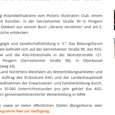
 #standwithukraine vom Pictoric Illustrators Club, einem
und Künstler, in der Gerresheimer Straße 90 in Flingern
n Dobbert aus seinem Buch „Ukraine verstehen“ und am 5.
Küche entdecken.
agogik und Gesellschaftsbildung e. V.”. Das Bildungsforum
ale befindet sich auf der Gerresheimer Straße 90, das ASG-
4 und die ASG-Fitnesshalle in der Münsterstraße 121.
n Flingern (Gerresheimer Straße 90), in Oberkassel
zweg 43).
 Land Nordrhein-Westfalen als Weiterbildungsanbieter und
Im Auftrag des Erzbistums Köln und der Landeshauptstadt
he Maßnahmen der Erwachsenen- und Familienbildung durch.
s 50.000 Unterrichtsstunden pro Jahr gehört das ASG-
ern gemeinwohlorientierter Weiterbildung in NRW.
sowie an vielen öffentlichen Stellen (Bürgerbüros oder
rogramm hier zur Verfügung.