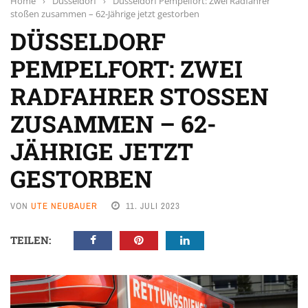
Home
›
Düsseldorf
›
Düsseldorf Pempelfort: Zwei Radfahrer
stoßen zusammen – 62-Jährige jetzt gestorben
DÜSSELDORF
PEMPELFORT: ZWEI
RADFAHRER STOSSEN Z
USAMMEN – 62-J
ÄHRIGE JETZT G
ESTORBEN
VON
UTE NEUBAUER
11. JULI 2023
TEILEN: