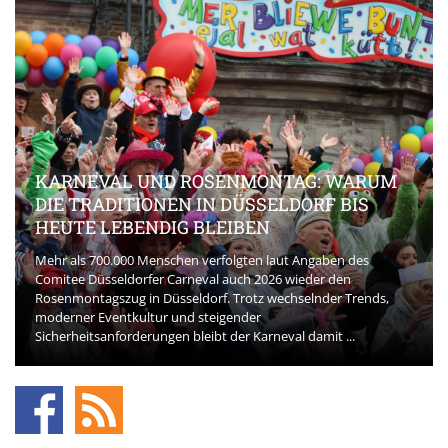
KARNEVAL UND ROSENMONTAG: WARUM
DIE TRADITIONEN IN DÜSSELDORF BIS
HEUTE LEBENDIG BLEIBEN
Mehr als 700.000 Menschen verfolgten laut Angaben des
Comitee Düsseldorfer Carneval auch 2026 wieder den
Rosenmontagszug in Düsseldorf. Trotz wechselnder Trends,
moderner Eventkultur und steigender
Sicherheitsanforderungen bleibt der Karneval damit ...