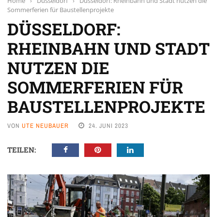
Home
›
Düsseldorf
›
Düsseldorf: Rheinbahn und Stadt nutzen die
Sommerferien für Baustellenprojekte
DÜSSELDORF:
RHEINBAHN UND STADT
NUTZEN DIE
SOMMERFERIEN FÜR
BAUSTELLENPROJEKTE
VON
UTE NEUBAUER
24. JUNI 2023
TEILEN: