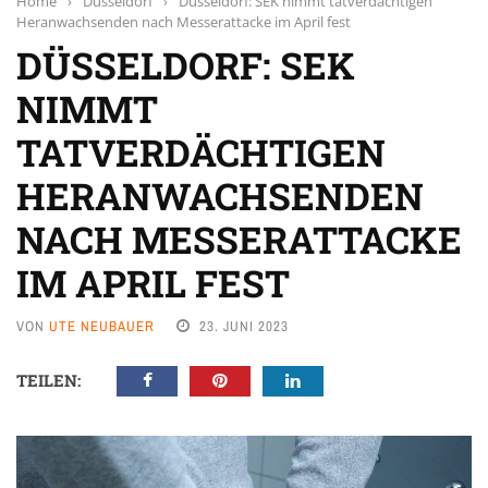
Home
›
Düsseldorf
›
Düsseldorf: SEK nimmt tatverdächtigen
Heranwachsenden nach Messerattacke im April fest
DÜSSELDORF: SEK
NIMMT
TATVERDÄCHTIGEN
HERANWACHSENDEN
NACH MESSERATTACKE
IM APRIL FEST
VON
UTE NEUBAUER
23. JUNI 2023
TEILEN: