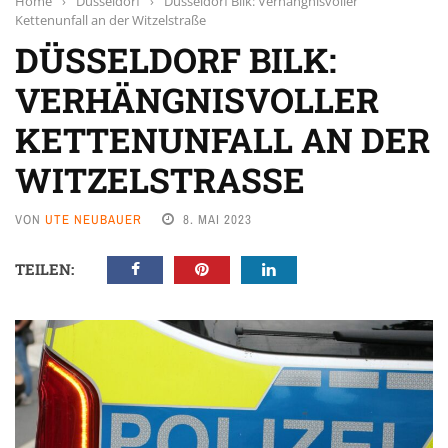
Home
›
Düsseldorf
›
Düsseldorf Bilk: Verhängnisvoller
Kettenunfall an der Witzelstraße
DÜSSELDORF BILK:
VERHÄNGNISVOLLER
KETTENUNFALL AN DER
WITZELSTRASSE
VON
UTE NEUBAUER
8. MAI 2023
TEILEN: