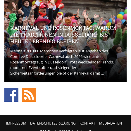
KARNEVAL UND ROSENMONTAG: WARUM
DIE TRADITIONEN IN DÜSSELDORF BIS
HEUTE LEBENDIG BLEIBEN
Mehr als 700.000 Menschen verfolgten laut Angaben des
Comitee Düsseldorfer Carneval auch 2026 wieder den
Rosenmontagszug in Düsseldorf. Trotz wechselnder Trends,
moderner Eventkultur und steigender
Sicherheitsanforderungen bleibt der Karneval damit ...
IMPRESSUM
DATENSCHUTZERKLÄRUNG
KONTAKT
MEDIADATEN