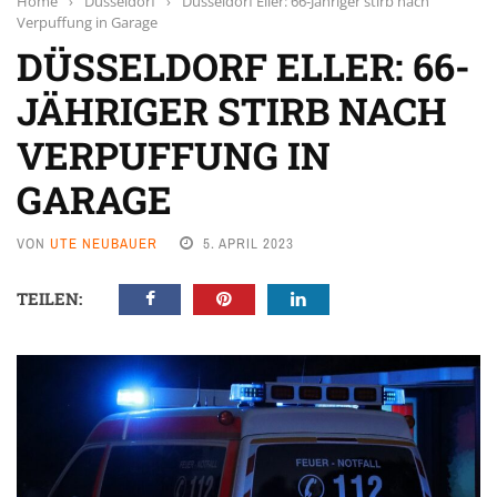
Home
›
Düsseldorf
›
Düsseldorf Eller: 66-Jähriger stirb nach
Verpuffung in Garage
DÜSSELDORF ELLER: 66-
JÄHRIGER STIRB NACH
VERPUFFUNG IN
GARAGE
VON
UTE NEUBAUER
5. APRIL 2023
TEILEN: