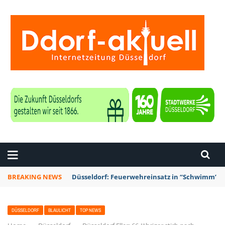
ZEITUNG DÜSSELDORF
BREAKING NEWS
Düsseldorf: Feuerwehreinsatz in “Schwimm’ in 
DÜSSELDORF
BLAULICHT
TOP NEWS