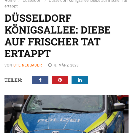
Home
›
Düsseldorf
›
Düsseldorf Königsallee: Diebe auf frischer Tat
ertappt
DÜSSELDORF
KÖNIGSALLEE: DIEBE
AUF FRISCHER TAT
ERTAPPT
VON
UTE NEUBAUER
8. MÄRZ 2023
TEILEN: