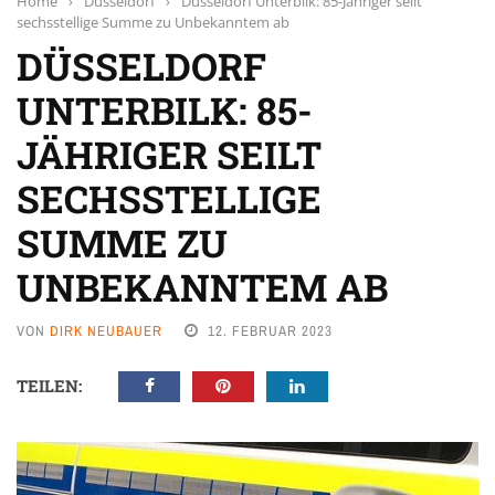
Home
›
Düsseldorf
›
Düsseldorf Unterbilk: 85-Jähriger seilt
sechsstellige Summe zu Unbekanntem ab
DÜSSELDORF
UNTERBILK: 85-
JÄHRIGER SEILT
SECHSSTELLIGE
SUMME ZU
UNBEKANNTEM AB
VON
DIRK NEUBAUER
12. FEBRUAR 2023
TEILEN: