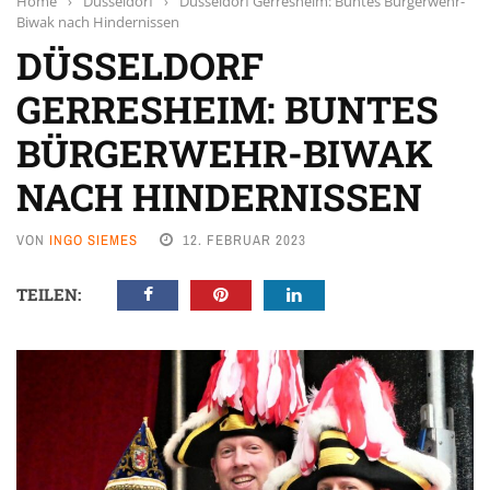
Home
›
Düsseldorf
›
Düsseldorf Gerresheim: Buntes Bürgerwehr-
Biwak nach Hindernissen
DÜSSELDORF
GERRESHEIM: BUNTES
BÜRGERWEHR-BIWAK
NACH HINDERNISSEN
VON
INGO SIEMES
12. FEBRUAR 2023
TEILEN: