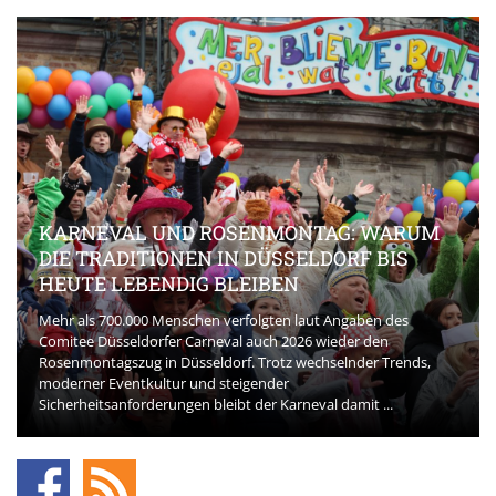
KARNEVAL UND ROSENMONTAG: WARUM
DIE TRADITIONEN IN DÜSSELDORF BIS
HEUTE LEBENDIG BLEIBEN
Mehr als 700.000 Menschen verfolgten laut Angaben des
Comitee Düsseldorfer Carneval auch 2026 wieder den
Rosenmontagszug in Düsseldorf. Trotz wechselnder Trends,
moderner Eventkultur und steigender
Sicherheitsanforderungen bleibt der Karneval damit ...