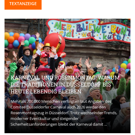
TEXTANZEIGE
KARNEVAL UND ROSENMONTAG: WARUM
DIE TRADITIONEN IN DÜSSELDORF BIS
HEUTE LEBENDIG BLEIBEN
Mehr als 700.000 Menschen verfolgten laut Angaben des
Comitee Düsseldorfer Carneval auch 2026 wieder den
Rosenmontagszug in Düsseldorf. Trotz wechselnder Trends,
moderner Eventkultur und steigender
Sicherheitsanforderungen bleibt der Karneval damit ...