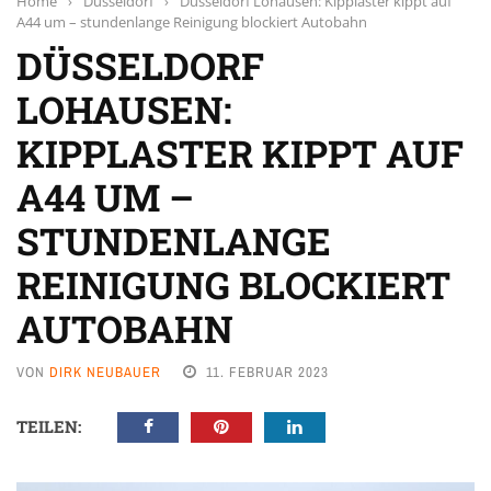
Home
›
Düsseldorf
›
Düsseldorf Lohausen: Kipplaster kippt auf
A44 um – stundenlange Reinigung blockiert Autobahn
DÜSSELDORF
LOHAUSEN:
KIPPLASTER KIPPT AUF
A44 UM –
STUNDENLANGE
REINIGUNG BLOCKIERT
AUTOBAHN
VON
DIRK NEUBAUER
11. FEBRUAR 2023
TEILEN: