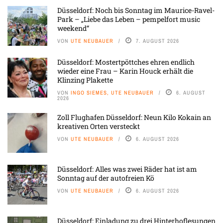
Düsseldorf: Noch bis Sonntag im Maurice-Ravel-
Park – „Liebe das Leben – pempelfort music
weekend“
VON
UTE NEUBAUER
7. AUGUST 2026
Düsseldorf: Mostertpöttches ehren endlich
wieder eine Frau – Karin Houck erhält die
Klinzing Plakette
VON
INGO SIEMES, UTE NEUBAUER
6. AUGUST
2026
Zoll Flughafen Düsseldorf: Neun Kilo Kokain an
kreativen Orten versteckt
VON
UTE NEUBAUER
6. AUGUST 2026
Düsseldorf: Alles was zwei Räder hat ist am
Sonntag auf der autofreien Kö
VON
UTE NEUBAUER
6. AUGUST 2026
Düsseldorf: Einladung zu drei Hinterhoflesungen