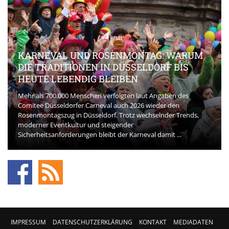
KARNEVAL UND ROSENMONTAG: WARUM
DIE TRADITIONEN IN DÜSSELDORF BIS
HEUTE LEBENDIG BLEIBEN
Mehr als 700.000 Menschen verfolgten laut Angaben des
Comitee Düsseldorfer Carneval auch 2026 wieder den
Rosenmontagszug in Düsseldorf. Trotz wechselnder Trends,
moderner Eventkultur und steigender
Sicherheitsanforderungen bleibt der Karneval damit ...
IMPRESSUM
DATENSCHUTZERKLÄRUNG
KONTAKT
MEDIADATEN