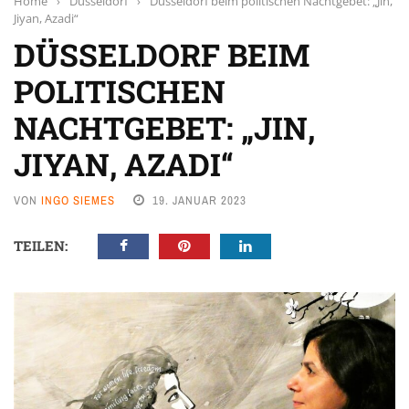
Home
›
Düsseldorf
›
Düsseldorf beim politischen Nachtgebet: „Jin,
Jiyan, Azadi“
DÜSSELDORF BEIM
POLITISCHEN
NACHTGEBET: „JIN,
JIYAN, AZADI“
VON
INGO SIEMES
19. JANUAR 2023
TEILEN: