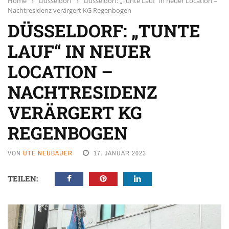
Home
›
Düsseldorf
›
Düsseldorf: „Tunte Lauf“ in neuer Location –
Nachtresidenz verärgert KG Regenbogen
DÜSSELDORF: „TUNTE
LAUF“ IN NEUER
LOCATION –
NACHTRESIDENZ
VERÄRGERT KG
REGENBOGEN
VON
UTE NEUBAUER
17. JANUAR 2023
TEILEN: