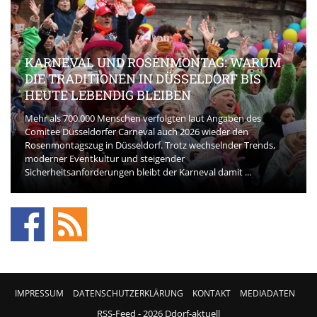
KARNEVAL UND ROSENMONTAG: WARUM
DIE TRADITIONEN IN DÜSSELDORF BIS
HEUTE LEBENDIG BLEIBEN
Mehr als 700.000 Menschen verfolgten laut Angaben des
Comitee Düsseldorfer Carneval auch 2026 wieder den
Rosenmontagszug in Düsseldorf. Trotz wechselnder Trends,
moderner Eventkultur und steigender
Sicherheitsanforderungen bleibt der Karneval damit ...
IMPRESSUM
DATENSCHUTZERKLÄRUNG
KONTAKT
MEDIADATEN
RSS-Feed
- 2026 Ddorf-aktuell