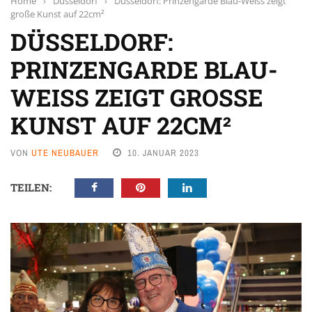
Home
›
Düsseldorf
›
Düsseldorf: Prinzengarde Blau-Weiss zeigt
große Kunst auf 22cm²
DÜSSELDORF:
PRINZENGARDE BLAU-
WEISS ZEIGT GROSSE K
UNST AUF 22CM²
VON
UTE NEUBAUER
10. JANUAR 2023
TEILEN: