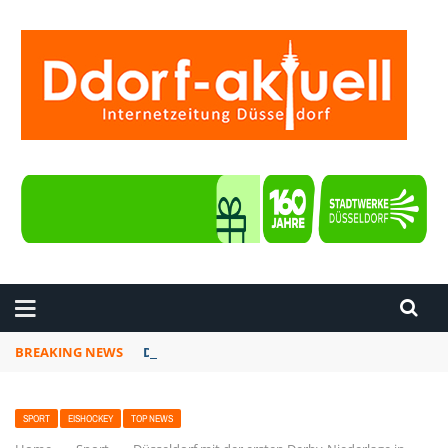
ZEITUNG DÜSSELDORF
BREAKING NEWS
Düsseldorf: Mostertpöttches ehren endlich wie
SPORT
EISHOCKEY
TOP NEWS