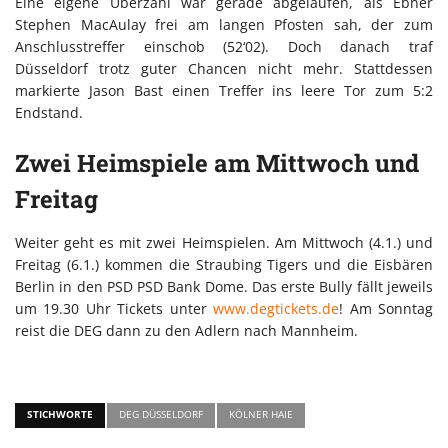
Eine eigene Überzahl war gerade abgelaufen, als Ebner
Stephen MacAulay frei am langen Pfosten sah, der zum
Anschlusstreffer einschob (52‘02). Doch danach traf
Düsseldorf trotz guter Chancen nicht mehr. Stattdessen
markierte Jason Bast einen Treffer ins leere Tor zum 5:2
Endstand.
Zwei Heimspiele am Mittwoch und
Freitag
Weiter geht es mit zwei Heimspielen. Am Mittwoch (4.1.) und
Freitag (6.1.) kommen die Straubing Tigers und die Eisbären
Berlin in den PSD PSD Bank Dome. Das erste Bully fällt jeweils
um 19.30 Uhr Tickets unter
www.degtickets.de
! Am Sonntag
reist die DEG dann zu den Adlern nach Mannheim.
STICHWORTE
DEG DÜSSELDORF
KÖLNER HAIE