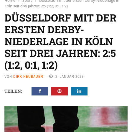
Home
›
Sport
›
Düsseldorf mit der ersten Derby-Niederlage in
Köln seit drei Jahren: 2:5 (1:2, 0:1, 1:2)
DÜSSELDORF MIT DER
ERSTEN DERBY-
NIEDERLAGE IN KÖLN
SEIT DREI JAHREN: 2:5
(1:2, 0:1, 1:2)
VON
DIRK NEUBAUER
2. JANUAR 2023
TEILEN: