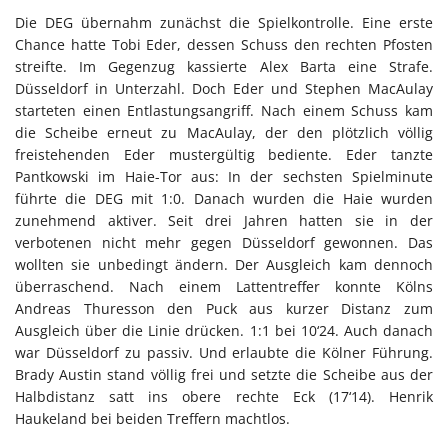
Die DEG übernahm zunächst die Spielkontrolle. Eine erste
Chance hatte Tobi Eder, dessen Schuss den rechten Pfosten
streifte. Im Gegenzug kassierte Alex Barta eine Strafe.
Düsseldorf in Unterzahl. Doch Eder und Stephen MacAulay
starteten einen Entlastungsangriff. Nach einem Schuss kam
die Scheibe erneut zu MacAulay, der den plötzlich völlig
freistehenden Eder mustergültig bediente. Eder tanzte
Pantkowski im Haie-Tor aus: In der sechsten Spielminute
führte die DEG mit 1:0. Danach wurden die Haie wurden
zunehmend aktiver. Seit drei Jahren hatten sie in der
verbotenen nicht mehr gegen Düsseldorf gewonnen. Das
wollten sie unbedingt ändern. Der Ausgleich kam dennoch
überraschend. Nach einem Lattentreffer konnte Kölns
Andreas Thuresson den Puck aus kurzer Distanz zum
Ausgleich über die Linie drücken. 1:1 bei 10‘24. Auch danach
war Düsseldorf zu passiv. Und erlaubte die Kölner Führung.
Brady Austin stand völlig frei und setzte die Scheibe aus der
Halbdistanz satt ins obere rechte Eck (17‘14). Henrik
Haukeland bei beiden Treffern machtlos.