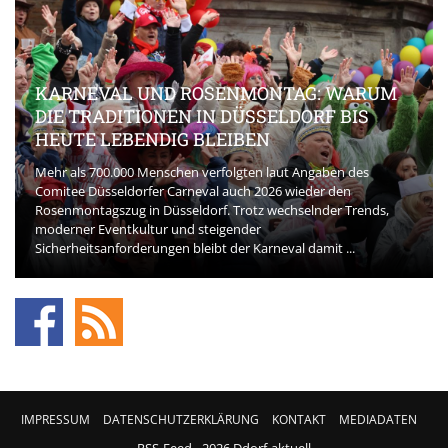
KARNEVAL UND ROSENMONTAG: WARUM
DIE TRADITIONEN IN DÜSSELDORF BIS
HEUTE LEBENDIG BLEIBEN
Mehr als 700.000 Menschen verfolgten laut Angaben des
Comitee Düsseldorfer Carneval auch 2026 wieder den
Rosenmontagszug in Düsseldorf. Trotz wechselnder Trends,
moderner Eventkultur und steigender
Sicherheitsanforderungen bleibt der Karneval damit ...
IMPRESSUM
DATENSCHUTZERKLÄRUNG
KONTAKT
MEDIADATEN