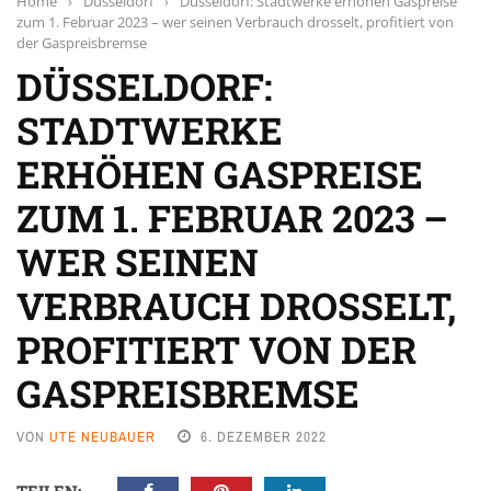
Home
›
Düsseldorf
›
Düsseldorf: Stadtwerke erhöhen Gaspreise
zum 1. Februar 2023 – wer seinen Verbrauch drosselt, profitiert von
der Gaspreisbremse
DÜSSELDORF:
STADTWERKE
ERHÖHEN GASPREISE
ZUM 1. FEBRUAR 2023 –
WER SEINEN
VERBRAUCH DROSSELT,
PROFITIERT VON DER
GASPREISBREMSE
VON
UTE NEUBAUER
6. DEZEMBER 2022