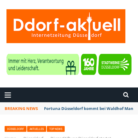
ZEITUNG DÜSSELDORF
BREAKING NEWS
Düsseldorf: Vollsperrung der Bergischen Lan
DÜSSELDORF
AKTUELLES
TOP NEWS