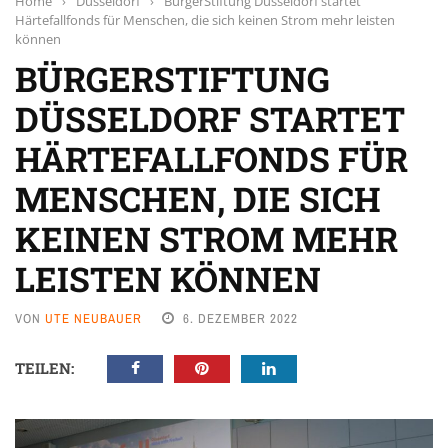
Home
›
Düsseldorf
›
BürgerStiftung Düsseldorf startet
Härtefallfonds für Menschen, die sich keinen Strom mehr leisten
können
BÜRGERSTIFTUNG
DÜSSELDORF STARTET
HÄRTEFALLFONDS FÜR
MENSCHEN, DIE SICH
KEINEN STROM MEHR
LEISTEN KÖNNEN
VON
UTE NEUBAUER
6. DEZEMBER 2022
TEILEN: