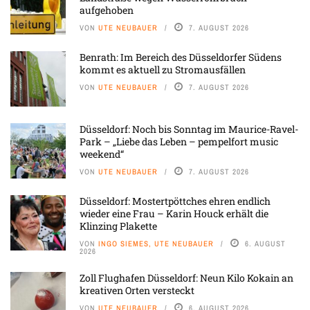
aufgehoben
VON
UTE NEUBAUER
7. AUGUST 2026
Benrath: Im Bereich des Düsseldorfer Südens
kommt es aktuell zu Stromausfällen
VON
UTE NEUBAUER
7. AUGUST 2026
Düsseldorf: Noch bis Sonntag im Maurice-Ravel-
Park – „Liebe das Leben – pempelfort music
weekend“
VON
UTE NEUBAUER
7. AUGUST 2026
Düsseldorf: Mostertpöttches ehren endlich
wieder eine Frau – Karin Houck erhält die
Klinzing Plakette
VON
INGO SIEMES, UTE NEUBAUER
6. AUGUST
2026
Zoll Flughafen Düsseldorf: Neun Kilo Kokain an
kreativen Orten versteckt
VON
UTE NEUBAUER
6. AUGUST 2026