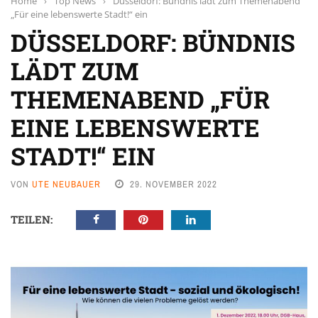
Home
›
Top News
›
Düsseldorf: Bündnis lädt zum Themenabend
„Für eine lebenswerte Stadt!“ ein
DÜSSELDORF: BÜNDNIS
LÄDT ZUM
THEMENABEND „FÜR
EINE LEBENSWERTE
STADT!“ EIN
VON
UTE NEUBAUER
29. NOVEMBER 2022
TEILEN: