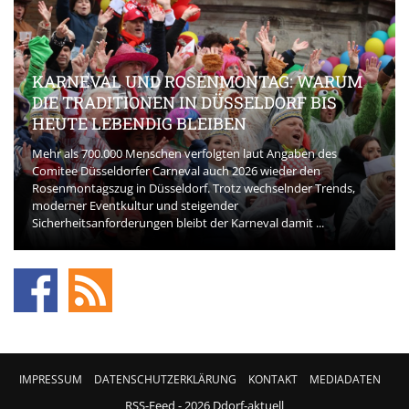
KARNEVAL UND ROSENMONTAG: WARUM
DIE TRADITIONEN IN DÜSSELDORF BIS
HEUTE LEBENDIG BLEIBEN
Mehr als 700.000 Menschen verfolgten laut Angaben des
Comitee Düsseldorfer Carneval auch 2026 wieder den
Rosenmontagszug in Düsseldorf. Trotz wechselnder Trends,
moderner Eventkultur und steigender
Sicherheitsanforderungen bleibt der Karneval damit ...
IMPRESSUM
DATENSCHUTZERKLÄRUNG
KONTAKT
MEDIADATEN
RSS-Feed
- 2026 Ddorf-aktuell