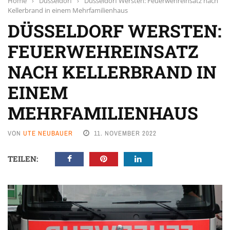
Home
›
Düsseldorf
›
Düsseldorf Wersten: Feuerwehreinsatz nach
Kellerbrand in einem Mehrfamilienhaus
DÜSSELDORF WERSTEN:
FEUERWEHREINSATZ
NACH KELLERBRAND IN
EINEM
MEHRFAMILIENHAUS
VON
UTE NEUBAUER
11. NOVEMBER 2022
TEILEN: