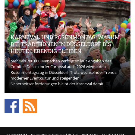
KARNEVAL UND ROSENMONTAG: WARUM
DIE TRADITIONEN IN DÜSSELDORF BIS
HEUTE LEBENDIG BLEIBEN
Mehr als 700.000 Menschen verfolgten laut Angaben des
Comitee Düsseldorfer Carneval auch 2026 wieder den
Rosenmontagszug in Düsseldorf. Trotz wechselnder Trends,
moderner Eventkultur und steigender
Sicherheitsanforderungen bleibt der Karneval damit ...