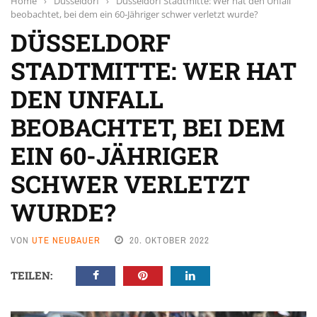
Home
›
Düsseldorf
›
Düsseldorf Stadtmitte: Wer hat den Unfall
beobachtet, bei dem ein 60-Jähriger schwer verletzt wurde?
DÜSSELDORF
STADTMITTE: WER HAT
DEN UNFALL
BEOBACHTET, BEI DEM
EIN 60-JÄHRIGER
SCHWER VERLETZT
WURDE?
VON
UTE NEUBAUER
20. OKTOBER 2022
TEILEN: