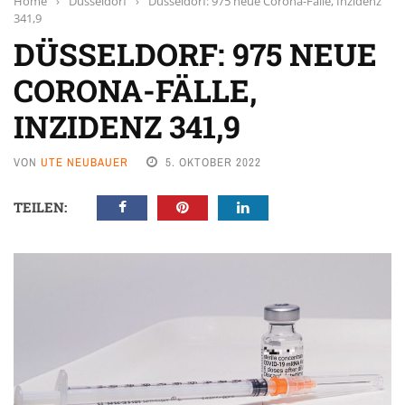
Home
›
Düsseldorf
›
Düsseldorf: 975 neue Corona-Fälle, Inzidenz
341,9
DÜSSELDORF: 975 NEUE
CORONA-FÄLLE,
INZIDENZ 341,9
VON
UTE NEUBAUER
5. OKTOBER 2022
TEILEN: