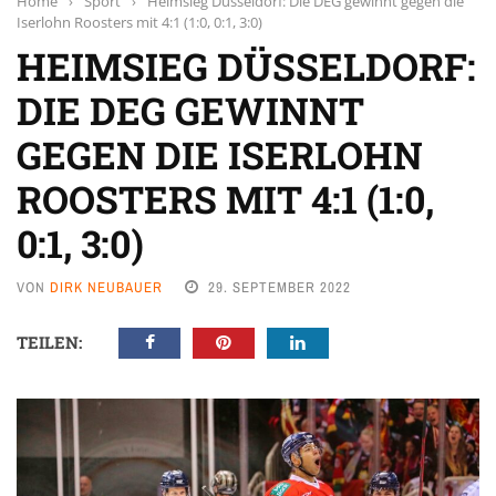
Home
›
Sport
›
Heimsieg Düsseldorf: Die DEG gewinnt gegen die
Iserlohn Roosters mit 4:1 (1:0, 0:1, 3:0)
HEIMSIEG DÜSSELDORF:
DIE DEG GEWINNT
GEGEN DIE ISERLOHN
ROOSTERS MIT 4:1 (1:0,
0:1, 3:0)
VON
DIRK NEUBAUER
29. SEPTEMBER 2022
TEILEN: