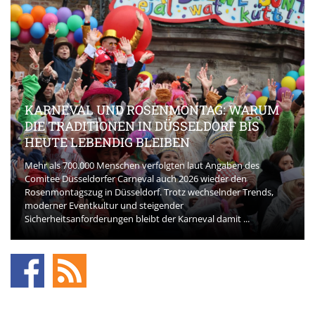
KARNEVAL UND ROSENMONTAG: WARUM
DIE TRADITIONEN IN DÜSSELDORF BIS
HEUTE LEBENDIG BLEIBEN
Mehr als 700.000 Menschen verfolgten laut Angaben des
Comitee Düsseldorfer Carneval auch 2026 wieder den
Rosenmontagszug in Düsseldorf. Trotz wechselnder Trends,
moderner Eventkultur und steigender
Sicherheitsanforderungen bleibt der Karneval damit ...