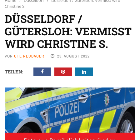
Home
›
Düsseldorf
›
Düsseldorf / Gütersloh: Vermisst wird
Christine S.
DÜSSELDORF /
GÜTERSLOH: VERMISST
WIRD CHRISTINE S.
VON
UTE NEUBAUER
23. AUGUST 2022
TEILEN: