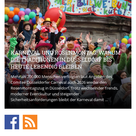
KARNEVAL UND ROSENMONTAG: WARUM
DIE TRADITIONEN IN DÜSSELDORF BIS
HEUTE LEBENDIG BLEIBEN
Mehr als 700.000 Menschen verfolgten laut Angaben des
Comitee Düsseldorfer Carneval auch 2026 wieder den
Rosenmontagszug in Düsseldorf. Trotz wechselnder Trends,
moderner Eventkultur und steigender
Sicherheitsanforderungen bleibt der Karneval damit ...