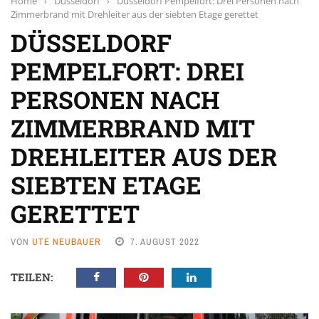
Home
›
Düsseldorf
›
Düsseldorf Pempelfort: Drei Personen nach
Zimmerbrand mit Drehleiter aus der siebten Etage gerettet
DÜSSELDORF
PEMPELFORT: DREI
PERSONEN NACH
ZIMMERBRAND MIT
DREHLEITER AUS DER
SIEBTEN ETAGE
GERETTET
VON
UTE NEUBAUER
7. AUGUST 2022
TEILEN: