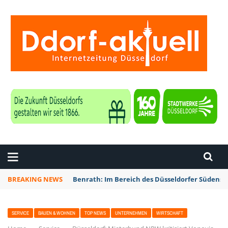
ZEITUNG DÜSSELDORF
BREAKING NEWS
Benrath: Im Bereich des Düsseldorfer Südens 
SERVICE
BAUEN & WOHNEN
TOP NEWS
UNTERNEHMEN
WIRTSCHAFT