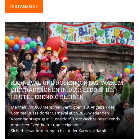
TEXTANZEIGE
KARNEVAL UND ROSENMONTAG: WARUM
DIE TRADITIONEN IN DÜSSELDORF BIS
HEUTE LEBENDIG BLEIBEN
Mehr als 700.000 Menschen verfolgten laut Angaben des
Comitee Düsseldorfer Carneval auch 2026 wieder den
Rosenmontagszug in Düsseldorf. Trotz wechselnder Trends,
moderner Eventkultur und steigender
Sicherheitsanforderungen bleibt der Karneval damit ...