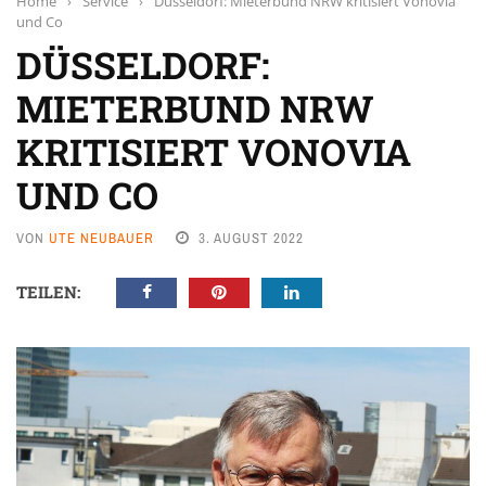
Home
›
Service
›
Düsseldorf: Mieterbund NRW kritisiert Vonovia
und Co
DÜSSELDORF:
MIETERBUND NRW
KRITISIERT VONOVIA
UND CO
VON
UTE NEUBAUER
3. AUGUST 2022
TEILEN: