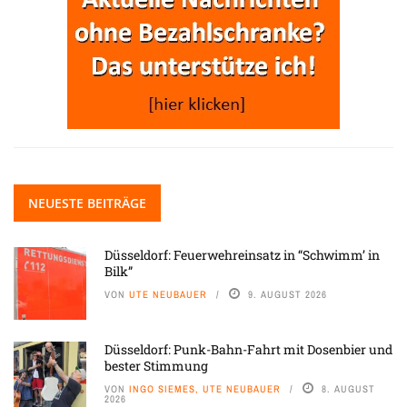
NEUESTE BEITRÄGE
Düsseldorf: Feuerwehreinsatz in “Schwimm’ in
Bilk”
VON
UTE NEUBAUER
9. AUGUST 2026
Düsseldorf: Punk-Bahn-Fahrt mit Dosenbier und
bester Stimmung
VON
INGO SIEMES, UTE NEUBAUER
8. AUGUST
2026