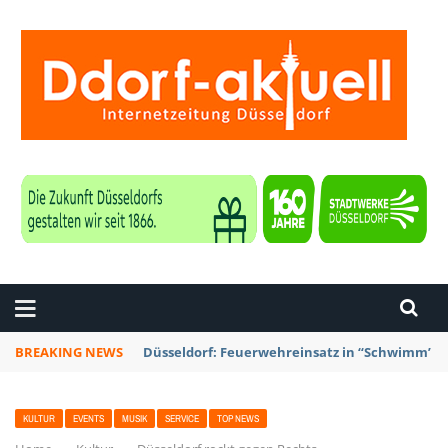
ZEITUNG DÜSSELDORF
BREAKING NEWS
Düsseldorf: Punk-Bahn-Fahrt mit Dosenbier u
KULTUR
EVENTS
MUSIK
SERVICE
TOP NEWS