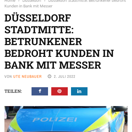
Home
›
Düsseldorf
›
Düsseldorf Stadtmitte: Betrunkener bedroht
Kunden in Bank mit Messer
DÜSSELDORF
STADTMITTE:
BETRUNKENER
BEDROHT KUNDEN IN
BANK MIT MESSER
VON
UTE NEUBAUER
2. JULI 2022
TEILEN: