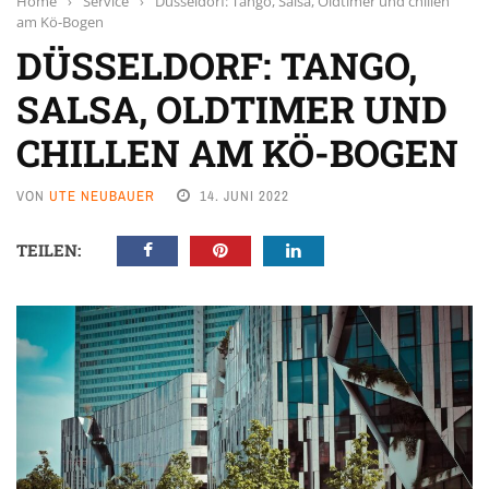
Home
›
Service
›
Düsseldorf: Tango, Salsa, Oldtimer und chillen
am Kö-Bogen
DÜSSELDORF: TANGO,
SALSA, OLDTIMER UND
CHILLEN AM KÖ-BOGEN
VON
UTE NEUBAUER
14. JUNI 2022
TEILEN: