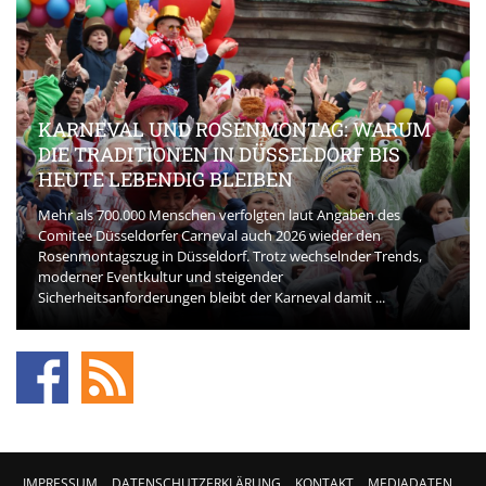
KARNEVAL UND ROSENMONTAG: WARUM
DIE TRADITIONEN IN DÜSSELDORF BIS
HEUTE LEBENDIG BLEIBEN
Mehr als 700.000 Menschen verfolgten laut Angaben des
Comitee Düsseldorfer Carneval auch 2026 wieder den
Rosenmontagszug in Düsseldorf. Trotz wechselnder Trends,
moderner Eventkultur und steigender
Sicherheitsanforderungen bleibt der Karneval damit ...
IMPRESSUM
DATENSCHUTZERKLÄRUNG
KONTAKT
MEDIADATEN