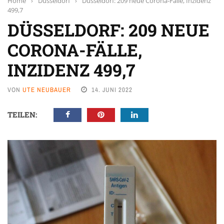
Home
›
Düsseldorf
›
Düsseldorf: 209 neue Corona-Fälle, Inzidenz
499,7
DÜSSELDORF: 209 NEUE
CORONA-FÄLLE,
INZIDENZ 499,7
VON
UTE NEUBAUER
14. JUNI 2022
TEILEN: