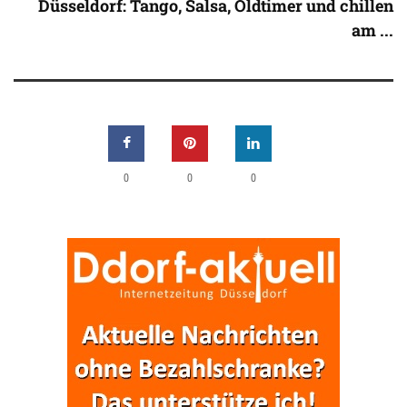
Düsseldorf: Tango, Salsa, Oldtimer und chillen
am ...
0
0
0