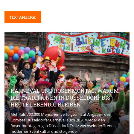
TEXTANZEIGE
KARNEVAL UND ROSENMONTAG: WARUM
DIE TRADITIONEN IN DÜSSELDORF BIS
HEUTE LEBENDIG BLEIBEN
Mehr als 700.000 Menschen verfolgten laut Angaben des
Comitee Düsseldorfer Carneval auch 2026 wieder den
Rosenmontagszug in Düsseldorf. Trotz wechselnder Trends,
moderner Eventkultur und steigender