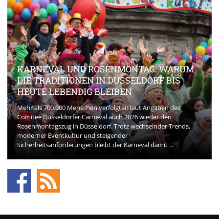
KARNEVAL UND ROSENMONTAG: WARUM
DIE TRADITIONEN IN DÜSSELDORF BIS
HEUTE LEBENDIG BLEIBEN
Mehr als 700.000 Menschen verfolgten laut Angaben des
Comitee Düsseldorfer Carneval auch 2026 wieder den
Rosenmontagszug in Düsseldorf. Trotz wechselnder Trends,
moderner Eventkultur und steigender
Sicherheitsanforderungen bleibt der Karneval damit ...