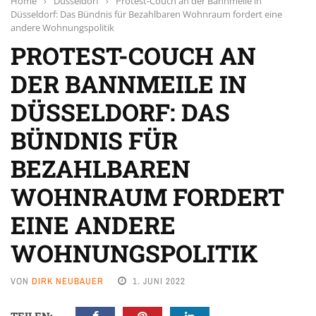
Home
›
Düsseldorf
›
Protest-Couch an der Bannmeile in
Düsseldorf: Das Bündnis für Bezahlbaren Wohnraum fordert eine
andere Wohnungspolitik
PROTEST-COUCH AN
DER BANNMEILE IN
DÜSSELDORF: DAS
BÜNDNIS FÜR
BEZAHLBAREN
WOHNRAUM FORDERT
EINE ANDERE
WOHNUNGSPOLITIK
VON
DIRK NEUBAUER
1. JUNI 2022