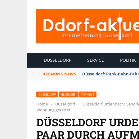
INTERNETZEITUNG DÜSSELDORF
DÜSSELDORF
SERVICE
POLITIK
BREAKING NEWS
Düsseldorf: Punk-Bahn-Fah
DÜSSELDORF
BLAULICHT
TOP NEWS
Home
›
Düsseldorf
›
Düsseldorf Urdenbach: Gehör
Wohnung gerettet
DÜSSELDORF URDE
PAAR DURCH AUF