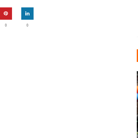
0
0
INDUSTRIELLER CHIC: WIE
KUNSTSTOFFFENSTER DEN
LOFT-STIL IN IHREM