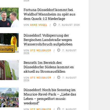
2026
Fortuna Düsseldorf kommt bei
Waldhof Mannheim zu spät aus
dem Quark: 1:2 Niederlage
VON
ANNE VOGEL
7. AUGUST 2026
Düsseldorf: Vollsperrung der
Bergischen Landstraße wegen
Wasserrohrbruch aufgehoben
VON
UTE NEUBAUER
7. AUGUST
2026
Benrath: Im Bereich des
Düsseldorfer Südens kommt es
aktuell zu Stromausfällen
VON
UTE NEUBAUER
7. AUGUST
2026
Düsseldorf: Noch bis Sonntag im
Maurice-Ravel-Park – „Liebe das
Leben – pempelfort music
weekend“
VON
UTE NEUBAUER
7. AUGUST