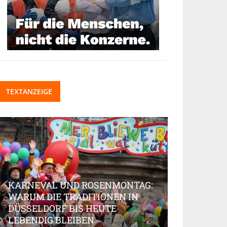
TEXTANZEIGE
KARNEVAL UND ROSENMONTAG:
WARUM DIE TRADITIONEN IN
DÜSSELDORF BIS HEUTE
BEAUTY-IN
LEBENDIG BLEIBEN