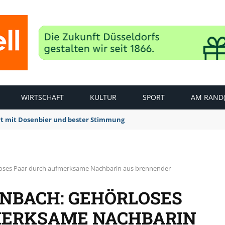
WIRTSCHAFT
KULTUR
SPORT
AM RAND(
rt mit Dosenbier und bester Stimmung
loses Paar durch aufmerksame Nachbarin aus brennender
NBACH: GEHÖRLOSES
MERKSAME NACHBARIN