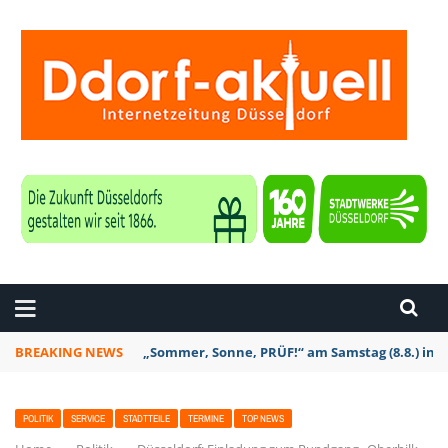
ZEITUNG DÜSSELDORF
BREAKING NEWS
„Sommer, Sonne, PRÜF!“ am Samstag (8.8.) in D
POLITIK
SERVICE
STADTTEILE
TERMINE
TOP NEWS