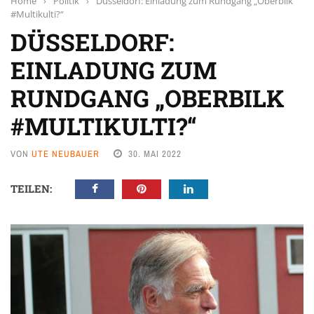
Home
›
Politik
›
Düsseldorf: Einladung zum Rundgang „Oberbilk
#Multikulti?“
DÜSSELDORF:
EINLADUNG ZUM
RUNDGANG „OBERBILK
#MULTIKULTI?“
VON
UTE NEUBAUER
30. MAI 2022
TEILEN: