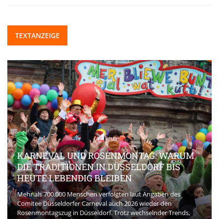
TEXTANZEIGE
KARNEVAL UND ROSENMONTAG: WARUM
DIE TRADITIONEN IN DÜSSELDORF BIS
HEUTE LEBENDIG BLEIBEN
Mehr als 700.000 Menschen verfolgten laut Angaben des
Comitee Düsseldorfer Carneval auch 2026 wieder den
Rosenmontagszug in Düsseldorf. Trotz wechselnder Trends,