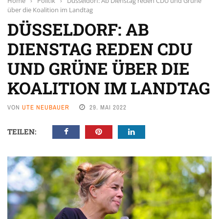
Home
›
Politik
›
Düsseldorf: Ab Dienstag reden CDU und Grüne
über die Koalition im Landtag
DÜSSELDORF: AB
DIENSTAG REDEN CDU
UND GRÜNE ÜBER DIE
KOALITION IM LANDTAG
VON
UTE NEUBAUER
29. MAI 2022
TEILEN: