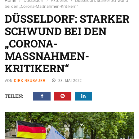
Home
›
Düsseldorf
›
Aktuelles
›
Düsseldorf: Starker Schwund
bei den „Corona-Maßnahmen-Kritikern“
DÜSSELDORF: STARKER
SCHWUND BEI DEN
„CORONA-
MASSNAHMEN-K
RITIKERN“
VON
DIRK NEUBAUER
28. MAI 2022
TEILEN: