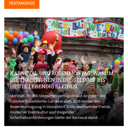
TEXTANZEIGE
KARNEVAL UND ROSENMONTAG: WARUM
DIE TRADITIONEN IN DÜSSELDORF BIS
HEUTE LEBENDIG BLEIBEN
Mehr als 700.000 Menschen verfolgten laut Angaben des
Comitee Düsseldorfer Carneval auch 2026 wieder den
Rosenmontagszug in Düsseldorf. Trotz wechselnder Trends,
moderner Eventkultur und steigender
Sicherheitsanforderungen bleibt der Karneval damit ...