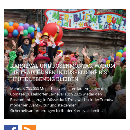
KARNEVAL UND ROSENMONTAG: WARUM
DIE TRADITIONEN IN DÜSSELDORF BIS
HEUTE LEBENDIG BLEIBEN
Mehr als 700.000 Menschen verfolgten laut Angaben des
Comitee Düsseldorfer Carneval auch 2026 wieder den
Rosenmontagszug in Düsseldorf. Trotz wechselnder Trends,
moderner Eventkultur und steigender
Sicherheitsanforderungen bleibt der Karneval damit ...