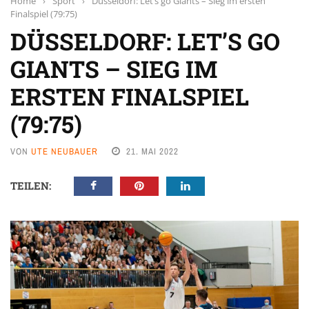
Home
›
Sport
›
Düsseldorf: Let’s go Giants – Sieg im ersten
Finalspiel (79:75)
DÜSSELDORF: LET’S GO
GIANTS – SIEG IM
ERSTEN FINALSPIEL
(79:75)
VON
UTE NEUBAUER
21. MAI 2022
TEILEN: