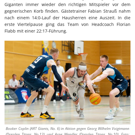
Giganten immer wieder den richtigen Mitspieler vor dem
gegnerischen Korb finden. Gästetrainer Fabian Strauß nahm
nach einem 14:0-Lauf der Hausherren eine Auszeit. In die
erste Viertelpause ging das Team von Headcoach Florian
Flabb mit einer 22:17-Führung.
Booker Coplin (ART Giants, No. 6) in Aktion gegen Georg Wilhelm Voigtmann
(Dresden Titans, No.13) und Arne Wendler (Dresden Titans, No.10), Foto: