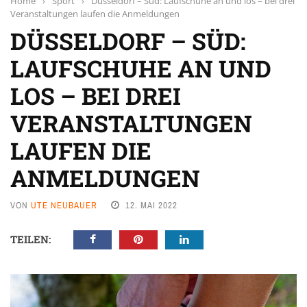
Home
›
Sport
›
Düsseldorf – Süd: Laufschuhe an und los – bei drei
Veranstaltungen laufen die Anmeldungen
DÜSSELDORF – SÜD:
LAUFSCHUHE AN UND
LOS – BEI DREI
VERANSTALTUNGEN
LAUFEN DIE
ANMELDUNGEN
VON
UTE NEUBAUER
12. MAI 2022
TEILEN: