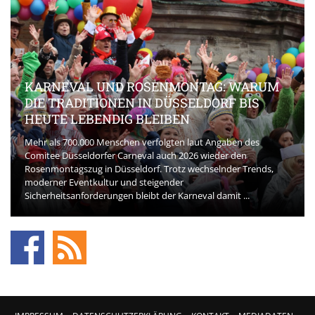
KARNEVAL UND ROSENMONTAG: WARUM
DIE TRADITIONEN IN DÜSSELDORF BIS
HEUTE LEBENDIG BLEIBEN
Mehr als 700.000 Menschen verfolgten laut Angaben des
Comitee Düsseldorfer Carneval auch 2026 wieder den
Rosenmontagszug in Düsseldorf. Trotz wechselnder Trends,
moderner Eventkultur und steigender
Sicherheitsanforderungen bleibt der Karneval damit ...