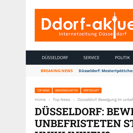
INTERNETZEITUNG DÜSSELDORF
DÜSSELDORF
SERVICE
POLITIK
BREAKING NEWS
Düsseldorf: Mostertpöttches
TOP NEWS
GEWERKSCHAFTEN
WIRTSCHAFT
Home
›
Top News
›
Düsseldorf: Bewegung im unbefr
DÜSSELDORF: BEW
UNBEFRISTETEN S