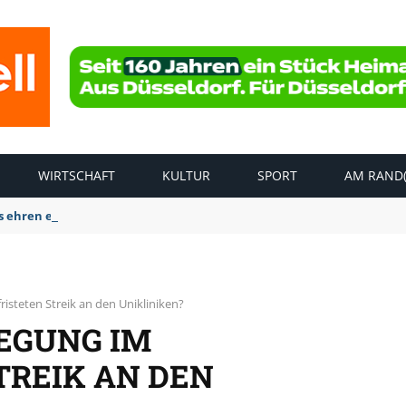
WIRTSCHAFT
KULTUR
SPORT
AM RAND(
 ehren endlich wieder eine Frau – Karin Houck erhält die Klinzing Pl
isteten Streik an den Unikliniken?
EGUNG IM
TREIK AN DEN