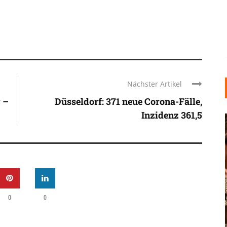
Nächster Artikel
 –
Düsseldorf: 371 neue Corona-Fälle,
Inzidenz 361,5
KARNEVAL UND ROSENMONTAG:
WIE
WARUM DIE TRADITIONEN IN
0
0
 DEN
DÜSSELDORF BIS HEUTE
LEBENDIG BLEIBEN