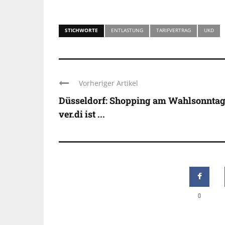
STICHWORTE
ENTLASTUNG
TARIFVERTRAG
UKD
Vorheriger Artikel
Düsseldorf: Shopping am Wahlsonntag
ver.di ist ...
INDUSTRIELLER CHIC: 
0
KUNSTSTOFFFENSTER
LOFT-STIL IN IHREM
EINFAMILIENHAUS