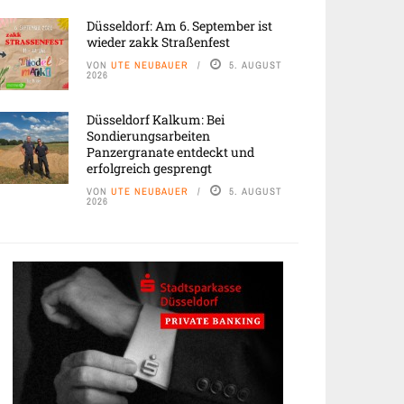
Düsseldorf: Am 6. September ist
wieder zakk Straßenfest
VON
UTE NEUBAUER
5. AUGUST
2026
Düsseldorf Kalkum: Bei
Sondierungsarbeiten
Panzergranate entdeckt und
erfolgreich gesprengt
VON
UTE NEUBAUER
5. AUGUST
2026