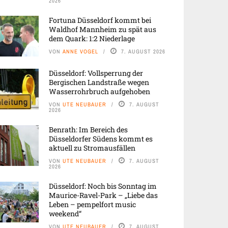
2026
Fortuna Düsseldorf kommt bei
Waldhof Mannheim zu spät aus
dem Quark: 1:2 Niederlage
VON
ANNE VOGEL
7. AUGUST 2026
Düsseldorf: Vollsperrung der
Bergischen Landstraße wegen
Wasserrohrbruch aufgehoben
VON
UTE NEUBAUER
7. AUGUST
2026
Benrath: Im Bereich des
Düsseldorfer Südens kommt es
aktuell zu Stromausfällen
VON
UTE NEUBAUER
7. AUGUST
2026
Düsseldorf: Noch bis Sonntag im
Maurice-Ravel-Park – „Liebe das
Leben – pempelfort music
weekend“
VON
UTE NEUBAUER
7. AUGUST