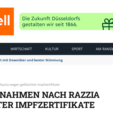
WIRTSCHAFT
KULTUR
SPORT
AM RAND(
rt mit Dosenbier und bester Stimmung
azzia wegen gefälschter Impfzertifikate
TNAHMEN NACH RAZZIA
ER IMPFZERTIFIKATE