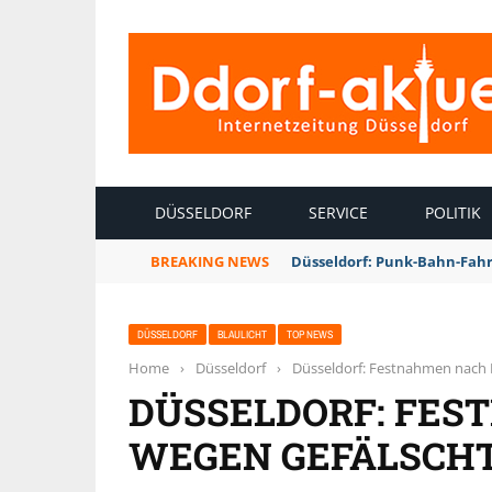
INTERNETZEITUNG DÜSSELDORF
DÜSSELDORF
SERVICE
POLITIK
BREAKING NEWS
Düsseldorf: Punk-Bahn-Fah
DÜSSELDORF
BLAULICHT
TOP NEWS
Home
›
Düsseldorf
›
Düsseldorf: Festnahmen nach R
DÜSSELDORF: FES
WEGEN GEFÄLSCHT