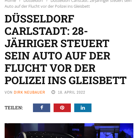
Home
›
Düsseldorf
›
Düsseldorf Carlstadt: 28-Jähriger steuert sein
Auto auf der Flucht vor der Polizei ins Gleisbett
DÜSSELDORF
CARLSTADT: 28-
JÄHRIGER STEUERT
SEIN AUTO AUF DER
FLUCHT VOR DER
POLIZEI INS GLEISBETT
VON
DIRK NEUBAUER
18. APRIL 2022
TEILEN: