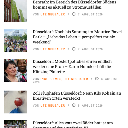
Benrath: Im Bereich des Düsseldorfer Südens
kommt es aktuell zu Stromausfällen
VON
UTE NEUBAUER
7. AUGUST 2026
Düsseldorf: Noch bis Sonntag im Maurice-Ravel-
Park – „Liebe das Leben – pempelfort music
weekend“
VON
UTE NEUBAUER
7. AUGUST 2026
Düsseldorf: Mostertpöttches ehren endlich
wieder eine Frau – Karin Houck erhält die
Klinzing Plakette
VON
INGO SIEMES, UTE NEUBAUER
6. AUGUST
2026
Zoll Flughafen Düsseldorf: Neun Kilo Kokain an
kreativen Orten versteckt
VON
UTE NEUBAUER
6. AUGUST 2026
Düsseldorf: Alles was zwei Räder hat ist am
Sonntag auf der autofreien Kö