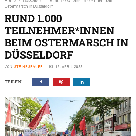
Home
›
Düsseldorf
›
Rund 1.000 Teilnehmer*innen beim
Ostermarsch in Düsseldorf
RUND 1.000
TEILNEHMER*INNEN
BEIM OSTERMARSCH IN
DÜSSELDORF
VON
UTE NEUBAUER
16. APRIL 2022
TEILEN: