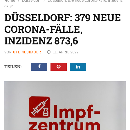
Home
›
Düsseldorf
›
Düsseldorf: 379 neue Corona-Fälle, Inzidenz
873,6
DÜSSELDORF: 379 NEUE
CORONA-FÄLLE,
INZIDENZ 873,6
VON
UTE NEUBAUER
11. APRIL 2022
TEILEN: