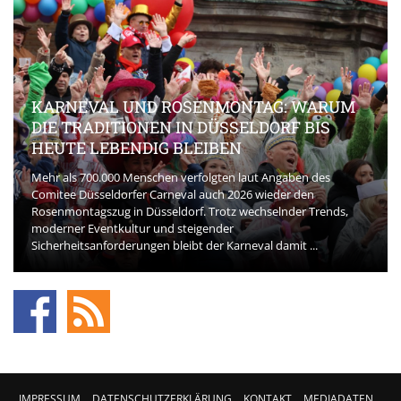
KARNEVAL UND ROSENMONTAG: WARUM
DIE TRADITIONEN IN DÜSSELDORF BIS
HEUTE LEBENDIG BLEIBEN
Mehr als 700.000 Menschen verfolgten laut Angaben des
Comitee Düsseldorfer Carneval auch 2026 wieder den
Rosenmontagszug in Düsseldorf. Trotz wechselnder Trends,
moderner Eventkultur und steigender
Sicherheitsanforderungen bleibt der Karneval damit ...
IMPRESSUM
DATENSCHUTZERKLÄRUNG
KONTAKT
MEDIADATEN