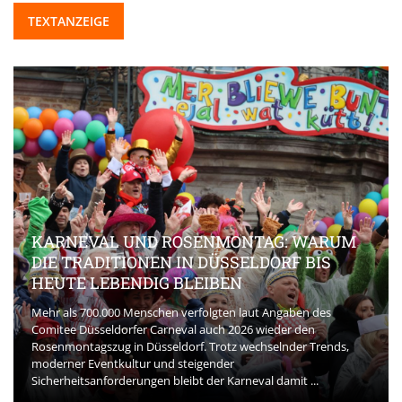
TEXTANZEIGE
KARNEVAL UND ROSENMONTAG: WARUM
DIE TRADITIONEN IN DÜSSELDORF BIS
HEUTE LEBENDIG BLEIBEN
Mehr als 700.000 Menschen verfolgten laut Angaben des
Comitee Düsseldorfer Carneval auch 2026 wieder den
Rosenmontagszug in Düsseldorf. Trotz wechselnder Trends,
moderner Eventkultur und steigender
Sicherheitsanforderungen bleibt der Karneval damit ...