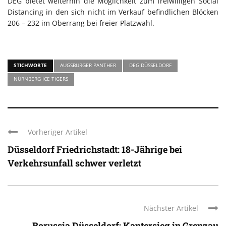
DEG bietet weiterhin die Möglichkeit zum freiwilligen Social
Distancing in den sich nicht im Verkauf befindlichen Blöcken
206 – 232 im Oberrang bei freier Platzwahl.
STICHWORTE
AUGSBURGER PANTHER
DEG DÜSSELDORF
NÜRNBERG ICE TIGERS
Vorheriger Artikel
Düsseldorf Friedrichstadt: 18-Jährige bei
Verkehrsunfall schwer verletzt
Nächster Artikel
Borussia Düsseldorf: Kantersieg in Grenzau