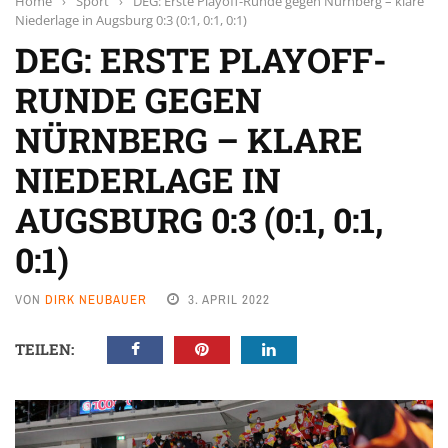
Home
›
Sport
›
DEG: Erste Playoff-Runde gegen Nürnberg – klare
Niederlage in Augsburg 0:3 (0:1, 0:1, 0:1)
DEG: ERSTE PLAYOFF-
RUNDE GEGEN
NÜRNBERG – KLARE
NIEDERLAGE IN
AUGSBURG 0:3 (0:1, 0:1,
0:1)
VON
DIRK NEUBAUER
3. APRIL 2022
TEILEN: