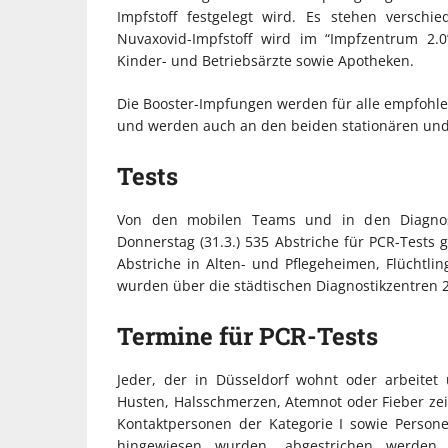
Impfstoff festgelegt wird. Es stehen verschi
Nuvaxovid-Impfstoff wird im “Impfzentrum 2
Kinder- und Betriebsärzte sowie Apotheken.
Die Booster-Impfungen werden für alle empfohlen
und werden auch an den beiden stationären und 
Tests
Von den mobilen Teams und in den Diagnosti
Donnerstag (31.3.) 535 Abstriche für PCR-Tests
Abstriche in Alten- und Pflegeheimen, Flüchtl
wurden über die städtischen Diagnostikzentren
Termine für PCR-Tests
Jeder, der in Düsseldorf wohnt oder arbeite
Husten, Halsschmerzen, Atemnot oder Fieber zeig
Kontaktpersonen der Kategorie I sowie Person
hingewiesen wurden, abgestrichen werden