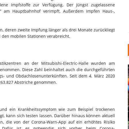
edene Impfstoffe zur Verfügung. Der jüngst zugelassene
.0” am Hauptbahnhof verimpft. Außerdem impfen Haus-,
, deren zweite Impfung länger als drei Monate zurückliegt
den mobilen Stationen verabreicht.
kzentren an der Mitsubishi-Electric-Halle wurden am
 genommen. Diese Zahl beinhaltet auch die durchgeführten
ings- und Obdachlosenunterkünften. Seit dem 4. März 2020
 263.827 Abstriche genommen.
INDUSTRIELLER CHIC: WIE
t und ein Krankheitssymptom wie zum Beispiel trockenen
KUNSTSTOFFFENSTER DEN
t, kann sich testen lassen. Darüber hinaus können aktuell
LOFT-STIL IN IHREM
en, die von der Corona-Warn-App auf ein erhöhtes Risiko
EINFAMILIENHAUS
. Dafür ist es notwendig sich vorher beim Corona-