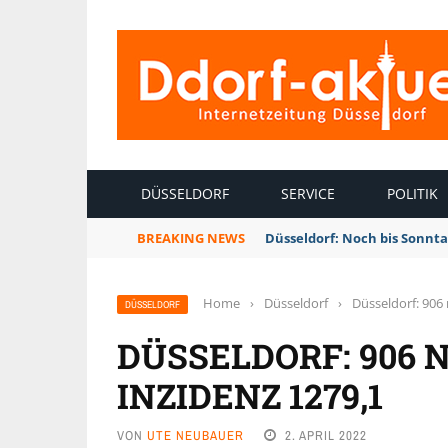
INTERNETZEITUNG DÜSSELDORF
DÜSSELDORF
SERVICE
POLITIK
BREAKING NEWS
Düsseldorf: Noch bis Sonnt
Home
›
Düsseldorf
›
Düsseldorf: 906 
DÜSSELDORF
DÜSSELDORF: 906 
INZIDENZ 1279,1
VON
UTE NEUBAUER
2. APRIL 2022