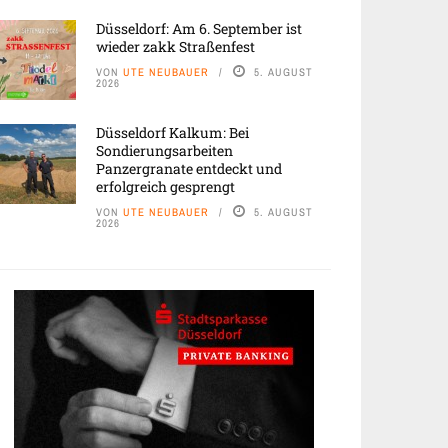
Düsseldorf: Am 6. September ist
wieder zakk Straßenfest
VON
UTE NEUBAUER
5. AUGUST
2026
Düsseldorf Kalkum: Bei
Sondierungsarbeiten
Panzergranate entdeckt und
erfolgreich gesprengt
VON
UTE NEUBAUER
5. AUGUST
2026