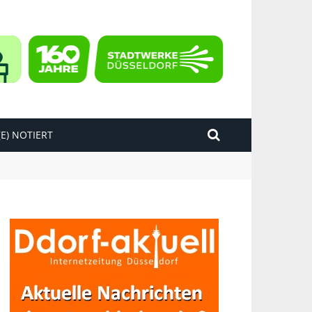
E) NOTIERT
kend“