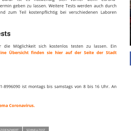
UNTERSTÜTZEN
Termin geben zu lassen. Weitere Tests werden auch durch
ind zum Teil kostenpflichtig bei verschiedenen Laboren
Die Inspiration des industriellen Chics sind die
Werkshallen des Industriezeitalters. Die Basis für
diesen Stil sind große Räume, schlicht gehalten
sts
mit rustikalen Elementen und großen
Fensterflächen. Wie so vieles wurde ...
die Möglichkeit sich kostenlos testen zu lassen. Ein
Eine Übersicht finden sie hier auf der Seite der Stadt
11-8996090 ist montags bis samstags von 8 bis 16 Uhr. An
hema Coronavirus.
NZIDENZWERT
SCHNELLTEST