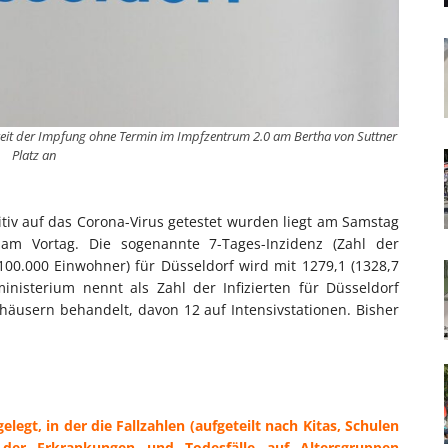
hkeit der Impfung ohne Termin im Impfzentrum 2.0 am Bertha von Suttner
Platz an
itiv auf das Corona-Virus getestet wurden liegt am Samstag
am Vortag. Die sogenannte 7-Tages-Inzidenz (Zahl der
0.000 Einwohner) für Düsseldorf wird mit 1279,1 (1328,7
isterium nennt als Zahl der Infizierten für Düsseldorf
häusern behandelt, davon 12 auf Intensivstationen. Bisher
elegt, in der die Fallzahlen (aufgeteilt nach Kitas, Schulen
 der Erkrankungen und Todesfälle auf Altersgruppen