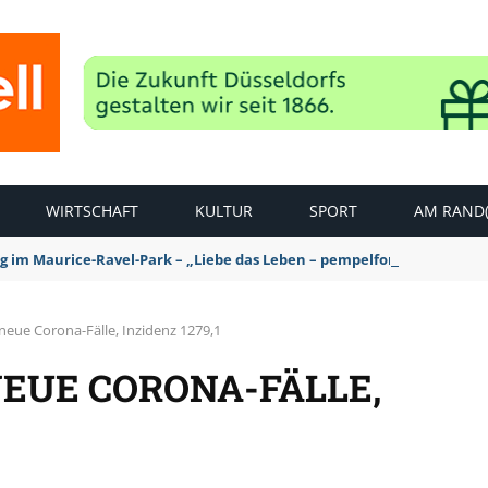
WIRTSCHAFT
KULTUR
SPORT
AM RAND(
ag im Maurice-Ravel-Park – „Liebe das Leben – pempelfort music wee
neue Corona-Fälle, Inzidenz 1279,1
NEUE CORONA-FÄLLE,