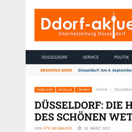
INTERNETZEITUNG DÜSSELDORF
DÜSSELDORF
SERVICE
POLITIK
BREAKING NEWS
Düsseldorf: Am 6. September
Home
›
Düsseldor
DÜSSELDORF
AKTUELLES
TOP NEWS
DÜSSELDORF: DIE 
DES SCHÖNEN WE
VON
UTE NEUBAUER
28. MÄRZ 2022