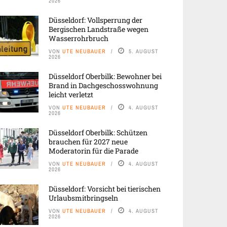
2026
Düsseldorf: Vollsperrung der
Bergischen Landstraße wegen
Wasserrohrbruch
VON
UTE NEUBAUER
5. AUGUST
2026
Düsseldorf Oberbilk: Bewohner bei
Brand in Dachgeschosswohnung
leicht verletzt
VON
UTE NEUBAUER
4. AUGUST
2026
Düsseldorf Oberbilk: Schützen
brauchen für 2027 neue
Moderatorin für die Parade
VON
UTE NEUBAUER
4. AUGUST
2026
Düsseldorf: Vorsicht bei tierischen
Urlaubsmitbringseln
VON
UTE NEUBAUER
4. AUGUST
2026