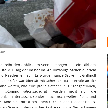
haus
schreibt den Anblick am Sonntagmorgen als „ein Bild des
eiste Müll lag darum herum. An unzählige Stellen auf dem
und Flaschen einfach. Es wurden ganze Säcke mit Grillmüll
-Lehr-Ufer war übersät mit Scherben, da Feiernde an der
traße werfen, was eine große Gefahr für Fußgänger*innen,
INDUSTRIELLER CHIC: WIE
m „Kommunikationsquadrat“ wurden nicht nur die
KUNSTSTOFFFENSTER DEN
nkel hinterlassen, sondern auch noch weitere Reste und
LOFT-STIL IN IHREM
e“ fand sich direkt am Rhein-Ufer an der Theodor-Heuss-
EINFAMILIENHAUS
 den Sonnenuntergang bei Fast-Food – die Verpackungen