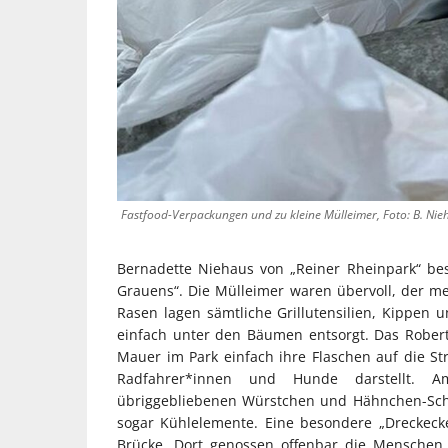
Fastfood-Verpackungen und zu kleine Mülleimer, Foto: B. Nie
Bernadette Niehaus von „Reiner Rheinpark“ be
Grauens“. Die Mülleimer waren übervoll, der m
Rasen lagen sämtliche Grillutensilien, Kippen 
einfach unter den Bäumen entsorgt. Das Robert
Mauer im Park einfach ihre Flaschen auf die S
Radfahrer*innen und Hunde darstellt. A
übriggebliebenen Würstchen und Hähnchen-Sche
sogar Kühlelemente. Eine besondere „Dreckeck
Brücke. Dort genossen offenbar die Menschen