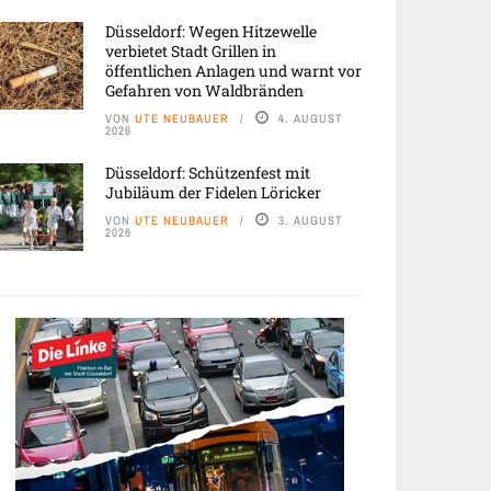
Düsseldorf: Wegen Hitzewelle
verbietet Stadt Grillen in
öffentlichen Anlagen und warnt vor
Gefahren von Waldbränden
VON
UTE NEUBAUER
4. AUGUST
2026
Düsseldorf: Schützenfest mit
Jubiläum der Fidelen Löricker
VON
UTE NEUBAUER
3. AUGUST
2026