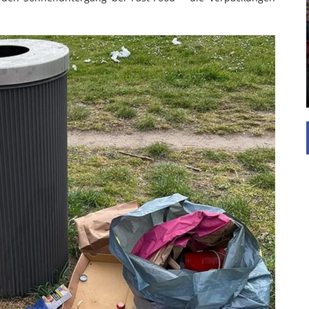
UNTERSTÜTZEN
Die Inspiration des industriellen Chics sind die
Werkshallen des Industriezeitalters. Die Basis für
diesen Stil sind große Räume, schlicht gehalten
mit rustikalen Elementen und großen
Fensterflächen. Wie so vieles wurde ...