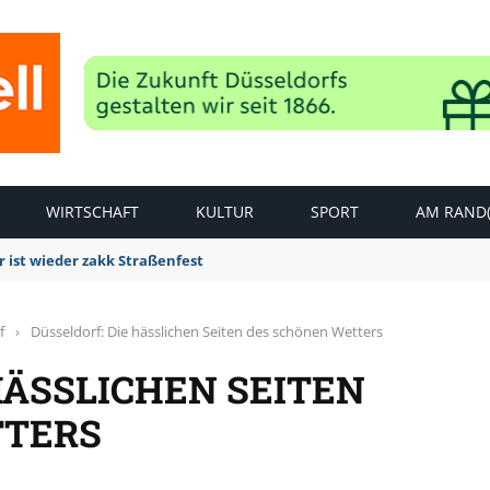
WIRTSCHAFT
KULTUR
SPORT
AM RAND(
 ist wieder zakk Straßenfest
f
›
Düsseldorf: Die hässlichen Seiten des schönen Wetters
HÄSSLICHEN SEITEN
TTERS