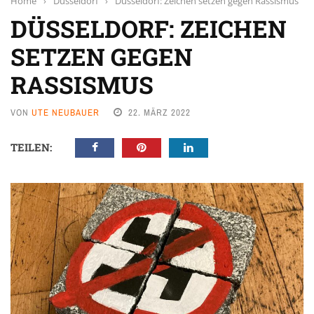
Home
›
Düsseldorf
›
Düsseldorf: Zeichen setzen gegen Rassismus
DÜSSELDORF: ZEICHEN
SETZEN GEGEN
RASSISMUS
VON
UTE NEUBAUER
22. MÄRZ 2022
TEILEN: