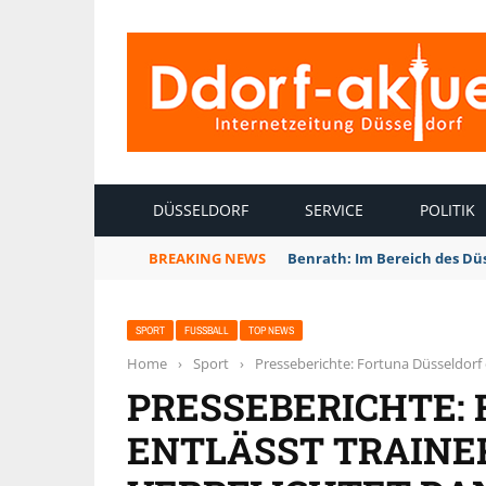
INTERNETZEITUNG DÜSSELDORF
DÜSSELDORF
SERVICE
POLITIK
BREAKING NEWS
Benrath: Im Bereich des Dü
SPORT
FUSSBALL
TOP NEWS
Home
›
Sport
›
Presseberichte: Fortuna Düsseldorf 
PRESSEBERICHTE:
ENTLÄSST TRAINER