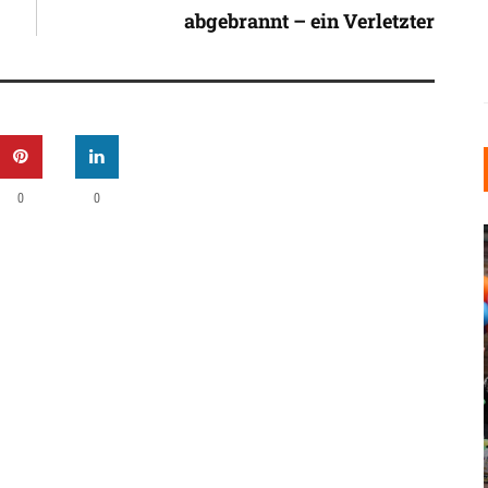
abgebrannt – ein Verletzter
0
0
INDUSTRIELLER CHIC: WIE
KUNSTSTOFFFENSTER DEN
LOFT-STIL IN IHREM
EINFAMILIENHAUS
UNTERSTÜTZEN