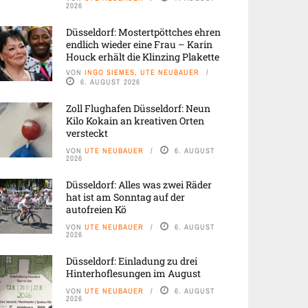
2026
Düsseldorf: Mostertpöttches ehren
endlich wieder eine Frau – Karin
Houck erhält die Klinzing Plakette
VON
INGO SIEMES, UTE NEUBAUER
6. AUGUST 2026
Zoll Flughafen Düsseldorf: Neun
Kilo Kokain an kreativen Orten
versteckt
VON
UTE NEUBAUER
6. AUGUST
2026
Düsseldorf: Alles was zwei Räder
hat ist am Sonntag auf der
autofreien Kö
VON
UTE NEUBAUER
6. AUGUST
2026
Düsseldorf: Einladung zu drei
Hinterhoflesungen im August
VON
UTE NEUBAUER
6. AUGUST
2026